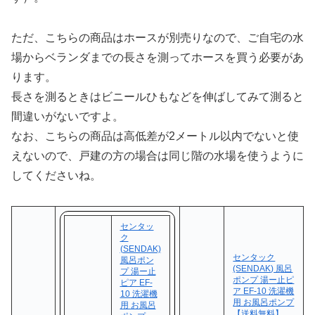
ただ、こちらの商品はホースが別売りなので、ご自宅の水
場からベランダまでの長さを測ってホースを買う必要があ
ります。
長さを測るときはビニールひもなどを伸ばしてみて測ると
間違いがないですよ。
なお、こちらの商品は高低差が2メートル以内でないと使
えないので、戸建の方の場合は同じ階の水場を使うように
してくださいね。
センタッ
ク
(SENDAK)
センタック
風呂ポン
(SENDAK) 風呂
プ 湯ー止
ポンプ 湯ー止ピ
ピア EF-
ア EF-10 洗濯機
10 洗濯機
用 お風呂ポンプ
用 お風呂
【送料無料】