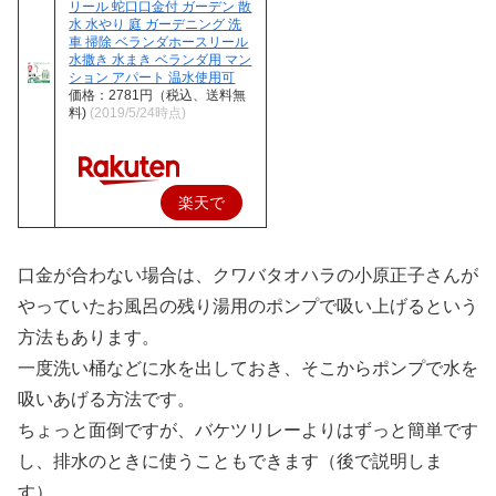
リール 蛇口口金付 ガーデン 散
入
水 水やり 庭 ガーデニング 洗
車 掃除 ベランダホースリール
水撒き 水まき ベランダ用 マン
ション アパート 温水使用可
価格：2781円（税込、送料無
料)
(2019/5/24時点)
楽天で
購入
口金が合わない場合は、クワバタオハラの小原正子さんが
やっていたお風呂の残り湯用のポンプで吸い上げるという
方法もあります。
一度洗い桶などに水を出しておき、そこからポンプで水を
吸いあげる方法です。
ちょっと面倒ですが、バケツリレーよりはずっと簡単です
し、排水のときに使うこともできます（後で説明しま
す）。