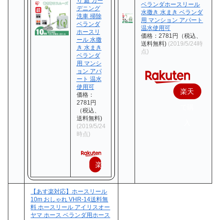
り 庭 ガー
ベランダホースリール
デニング
水撒き 水まき ベランダ
洗車 掃除
用 マンション アパート
ベランダ
温水使用可
ホースリ
価格：2781円（税込、
ール 水撒
送料無料)
(2019/5/24時
き 水まき
点)
ベランダ
用 マンシ
ョン アパ
ート 温水
使用可
楽天
価格：
2781円
で購
（税込、
送料無料)
入
(2019/5/24
時点)
楽
天
【あす楽対応】ホースリール
で
10m おしゃれ VHR-14送料無
料 ホースリール アイリスオー
購
ヤマ ホース ベランダ用ホース