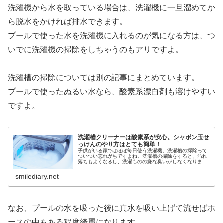
洗濯機から水を取っている場合は、洗濯機に一旦溜めてか
ら脱水をかければ排水できます。
プールで使った水を洗濯機に入れるのが気になる方は、つ
いでに洗濯機の掃除をしちゃうのもアリですよ。
洗濯槽の掃除については別の記事にまとめています。
プールで使ったぬるい水なら、酸素系漂白剤も溶けやすい
ですよ。
洗濯槽クリーナーは酸素系が安心。シャボン玉せ
っけんのやり方はとても簡単！
子供がいる家ではほぼ毎日使う洗濯機。洗濯槽の掃除って
ついつい忘れがちですよね。洗濯槽の掃除をすると、汚れ
落ちもよくなるし、洗濯ものの嫌な臭いがしなくなります
よ。洗濯槽クリーナーもいろいろありますが、子供にも安
心なのは酸素系の洗濯槽クリーナー...
smilediary.net
なお、プールの水を吸った後に真水を吸い上げて流せばホ
ースの中もある程度綺麗になります。