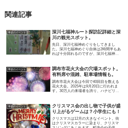
関連記事
深川七福神ルート探訪記詳細と深
季節のイベント
川の観光スポット。
先日、深川七福神めぐりをしてきまし
た。深川七福神めぐり自体は2時間半もあ
れば十分回れるのですが、深川七福神エ
リアは魅力がいっぱいで、七福神めぐり
だけで終わってしまうのはもったいない
と思います。今回は深川の観光スポット
調布市花火大会の穴場スポット。
季節のイベント
などの情報も織り交ぜなが...
有料席や混雑、駐車場情報も。
調布市花火大会は今回で40回目を数える
花火大会。2025年は9月20日に行われま
す。30万人の来場者を誇り、ハナビリュ
ージョンなど趣向を凝らした花火が楽し
める花火大会ですよ。今回は、調布市花
火大会の穴場スポットや有料席、混雑情
クリスマス会の出し物で子供が盛
季節のイベント
報に駐車場情報...
り上がるゲームは？小学生にも！
クリスマスは12月の大きなイベント。街
はクリスマスカラーに染まり、クリスマ
スソングにあふれます。町内会や子供会