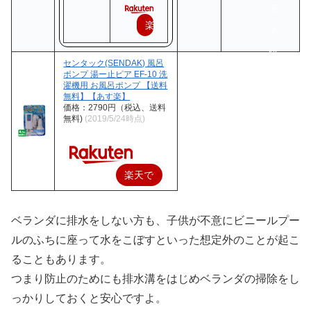
天
楽
で
天
購
センタック(SENDAK) 風呂
で
ポンプ 湯ー止ピア EF-10 洗
入
濯機用 お風呂ポンプ 【送料
購
無料】【あす楽】
価格：2790円（税込、送料
入
無料)
(2019/5/24時点)
楽天で
購入
ベランダに排水をしない方も、子供が不意にビニールプー
ルのふちに座って水をこぼすといった想定外のことが起こ
ることもあります。
つまり防止のためにも排水溝をはじめベランダの掃除をし
っかりしておくと安心ですよ。