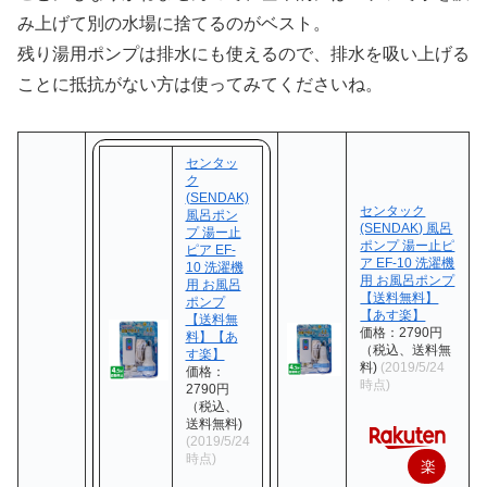
み上げて別の水場に捨てるのがベスト。
残り湯用ポンプは排水にも使えるので、排水を吸い上げる
ことに抵抗がない方は使ってみてくださいね。
センタッ
ク
(SENDAK)
センタック
風呂ポン
(SENDAK) 風呂
プ 湯ー止
ポンプ 湯ー止ピ
ピア EF-
ア EF-10 洗濯機
10 洗濯機
用 お風呂ポンプ
用 お風呂
【送料無料】
ポンプ
【あす楽】
【送料無
価格：2790円
料】【あ
（税込、送料無
す楽】
料)
(2019/5/24
価格：
時点)
2790円
（税込、
送料無料)
(2019/5/24
時点)
楽