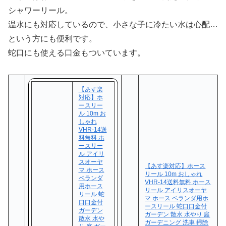
シャワーリール。
温水にも対応しているので、小さな子に冷たい水は心配…
という方にも便利です。
蛇口にも使える口金もついています。
【あす楽
対応】ホ
ースリー
ル 10m お
しゃれ
VHR-14送
料無料 ホ
ースリー
ル アイリ
スオーヤ
【あす楽対応】ホース
マ ホース
リール 10m おしゃれ
ベランダ
VHR-14送料無料 ホース
用ホース
リール アイリスオーヤ
リール 蛇
マ ホース ベランダ用ホ
口口金付
ースリール 蛇口口金付
ガーデン
ガーデン 散水 水やり 庭
散水 水や
ガーデニング 洗車 掃除