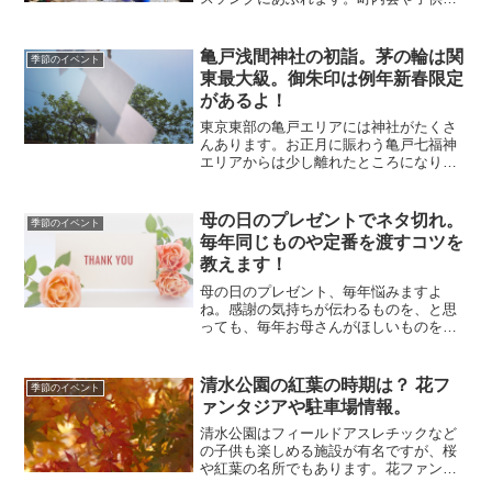
のクリスマス会を楽しみにしているお子
さんもいらっしゃると思います。一方
で、クリスマス会を開く側の役員で『何
亀戸浅間神社の初詣。茅の輪は関
季節のイベント
をしたらいいのかしら？』...
東最大級。御朱印は例年新春限定
があるよ！
東京東部の亀戸エリアには神社がたくさ
んあります。お正月に賑わう亀戸七福神
エリアからは少し離れたところになりま
すが、忘れてはいけないのが亀戸浅間神
社。初詣のときにも関東最大級と言われ
る茅の輪をくぐれますし、例年数量限定
母の日のプレゼントでネタ切れ。
季節のイベント
の御朱印をお分けいただけ...
毎年同じものや定番を渡すコツを
教えます！
母の日のプレゼント、毎年悩みますよ
ね。感謝の気持ちが伝わるものを、と思
っても、毎年お母さんがほしいものを探
すのって難しいですよね。リサーチに疲
れたりネタ切れになったりして、 ギリギ
リになって間に合わせのようなものをプ
清水公園の紅葉の時期は？ 花フ
季節のイベント
レゼントするくらいなら、...
ァンタジアや駐車場情報。
清水公園はフィールドアスレチックなど
の子供も楽しめる施設が有名ですが、桜
や紅葉の名所でもあります。花ファンタ
ジアも9月から11月まで秋の部として季節