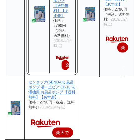
ポンプ
【あす楽】
【送料無
価格：2790円
料】【あ
（税込、送料無
す楽】
料)
(2019/5/24
価格：
時点)
2790円
（税込、
送料無料)
(2019/5/24
時点)
楽
天
楽
で
天
購
センタック(SENDAK) 風呂
で
ポンプ 湯ー止ピア EF-10 洗
入
濯機用 お風呂ポンプ 【送料
購
無料】【あす楽】
価格：2790円（税込、送料
入
無料)
(2019/5/24時点)
楽天で