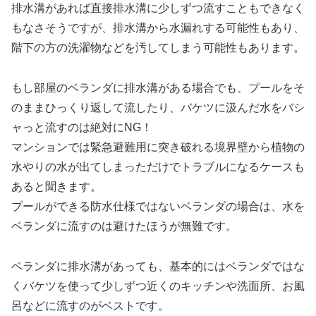
排水溝があれば直接排水溝に少しずつ流すこともできなく
もなさそうですが、
排水溝から水漏れ
する可能性もあり、
階下の方の洗濯物などを汚してしまう可能性もあります。
もし部屋のベランダに排水溝がある場合でも、プールをそ
のままひっくり返して流したり、バケツに汲んだ水をバシ
ャっと流すのは絶対にNG！
マンションでは緊急避難用に突き破れる境界壁から植物の
水やりの水が出てしまっただけでトラブルになるケースも
あると聞きます。
プールができる防水仕様ではないベランダの場合は、水を
ベランダに流すのは避けたほうが無難です。
ベランダに排水溝があっても、基本的には
ベランダではな
くバケツを使って少しずつ近くのキッチンや洗面所、お風
呂などに流すのがベスト
です。