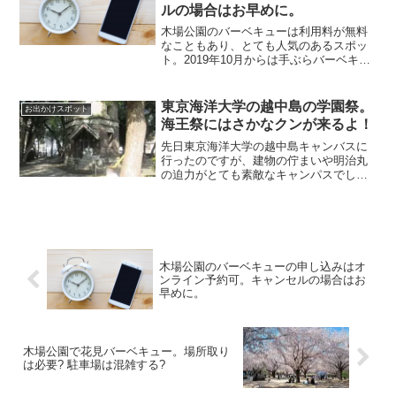
ルの場合はお早めに。
木場公園のバーベキューは利用料が無料
なこともあり、とても人気のあるスポッ
ト。2019年10月からは手ぶらバーベキュ
ーの利用も可能になりました！電話で予
約する方法もあるのですが、手軽なオン
ライン予約がオススメですよ。今回は、
東京海洋大学の越中島の学園祭。
お出かけスポット
木場公園のバーベキ...
海王祭にはさかなクンが来るよ！
先日東京海洋大学の越中島キャンバスに
行ったのですが、建物の佇まいや明治丸
の迫力がとても素敵なキャンパスでし
た。東京海洋大学の越中島キャンバスの
学園祭は毎年６月に行われるので、ぜひ
行ってみたいと思っています。東京海洋
大学の学園祭にはさかなクン...
木場公園のバーベキューの申し込みはオ
ンライン予約可。キャンセルの場合はお
早めに。
木場公園で花見バーベキュー。場所取り
は必要? 駐車場は混雑する?