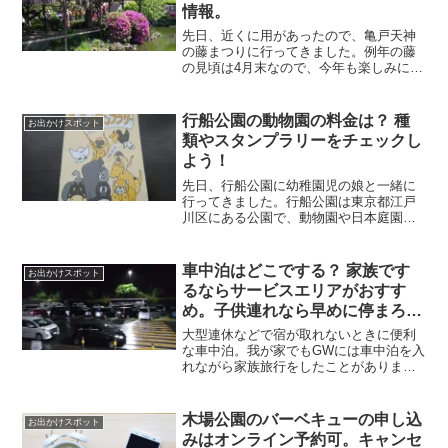
情報。
先日、近くに用があったので、亀戸天神
の藤まつりに行ってきました。例年の藤
の見頃は4月末なので、今年も楽しみにし
ていたのですが、残念ながらすでに散り
始めていました…。急に暖かい日が増え
たり、前日の雨の影響もあったのかもし
行船公園の動物園の料金は？ 種
お出かけスポット
れません。今回は亀戸天...
類やスタンプラリーをチェックし
よう！
先日、行船公園に幼稚園児の娘と一緒に
行ってきました。行船公園は東京都江戸
川区にある公園で、動物園や日本庭園が
併設されています。行船公園の動物園は
手書きの展示など手をかけられている感
のあるあたたかみのある動物園。週末に
車中泊はどこでする？ 家族です
お出かけスポット
はスタンプラリーも行われ...
るならサービスエリアがおすす
め。子供連れなら早めに停まろ
う。
大型連休などで宿が取れないときに便利
な車中泊。我が家でもGWには車中泊を入
れながら家族旅行をしたことがありま
す。ただ、家族で車中泊となると子供が
いる場合は安全面など気になることがた
くさんありますよね。うちは家族での車
木場公園のバーベキューの申し込
お出かけスポット
中泊はサービスエリアです...
みはオンライン予約可。キャンセ