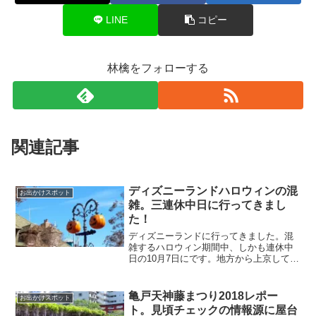
LINE
コピー
林檎をフォローする
関連記事
ディズニーランドハロウィンの混
お出かけスポット
雑。三連休中日に行ってきまし
た！
ディズニーランドに行ってきました。混
雑するハロウィン期間中、しかも連休中
日の10月7日にです。地方から上京してい
る父が行ける日がこの日しかなかったた
めです。今回は、ディズニーランドハロ
ウィンの混雑がどれくらいか、実際にデ
亀戸天神藤まつり2018レポー
お出かけスポット
ィズニーランドに三連...
ト。見頃チェックの情報源に屋台