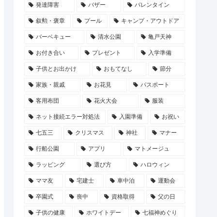
発達障害
バザー
バレンタイン
叙勲・褒章
プール
キャンプ・アウトドア
バーベキュー
清水公園
亀戸天神
お付き合い
プレゼント
入学準備
子供とお出かけ
おもてなし
節分
家族・親戚
お花見
パスポート
客用布団
花火大会
服装
ネット接続エラー対処法
入園準備
お祝い
七五三
クリスマス
神社
マナー
行船公園
アプリ
マトメージュ
ラッピング
選び方
ハロウィン
ママ友
宅建士
車中泊
運動会
卒園式
喪中
資格取得
父の日
子供の健康
ホワイトデー
七福神めぐり