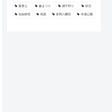
鷽替え
藤まつり
潮干狩り
幼児
自由研究
死産
富岡八幡宮
木場公園