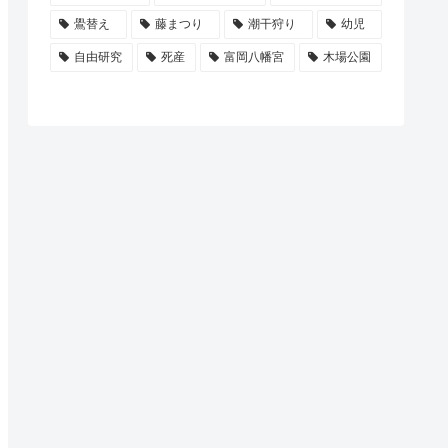
鷽替え
藤まつり
潮干狩り
幼児
自由研究
死産
富岡八幡宮
木場公園