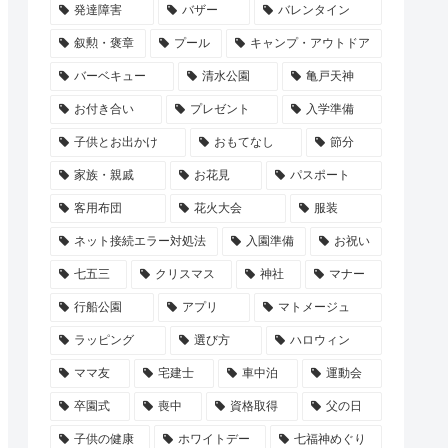
発達障害
バザー
バレンタイン
叙勲・褒章
プール
キャンプ・アウトドア
バーベキュー
清水公園
亀戸天神
お付き合い
プレゼント
入学準備
子供とお出かけ
おもてなし
節分
家族・親戚
お花見
パスポート
客用布団
花火大会
服装
ネット接続エラー対処法
入園準備
お祝い
七五三
クリスマス
神社
マナー
行船公園
アプリ
マトメージュ
ラッピング
選び方
ハロウィン
ママ友
宅建士
車中泊
運動会
卒園式
喪中
資格取得
父の日
子供の健康
ホワイトデー
七福神めぐり